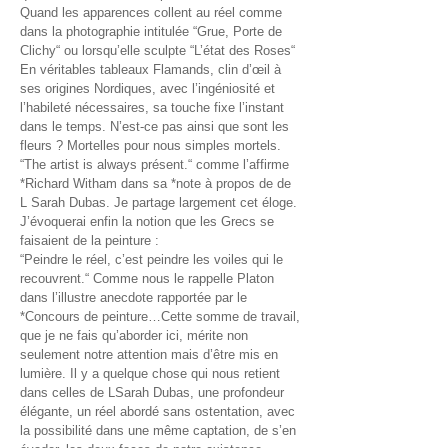
Quand les apparences collent au réel comme
dans la photographie intitulée “Grue, Porte de
Clichy“ ou lorsqu’elle sculpte “L’état des Roses“
En véritables tableaux Flamands, clin d’œil à
ses origines Nordiques, avec l’ingéniosité et
l’habileté nécessaires, sa touche fixe l’instant
dans le temps. N’est-ce pas ainsi que sont les
fleurs ? Mortelles pour nous simples mortels.
“The artist is always présent.“ comme l’affirme
*Richard Witham dans sa *note à propos de de
L Sarah Dubas. Je partage largement cet éloge.
J’évoquerai enfin la notion que les Grecs se
faisaient de la peinture :
“Peindre le réel, c’est peindre les voiles qui le
recouvrent.“ Comme nous le rappelle Platon
dans l’illustre anecdote rapportée par le
*Concours de peinture…Cette somme de travail,
que je ne fais qu’aborder ici, mérite non
seulement notre attention mais d’être mis en
lumière. Il y a quelque chose qui nous retient
dans celles de LSarah Dubas, une profondeur
élégante, un réel abordé sans ostentation, avec
la possibilité dans une même captation, de s’en