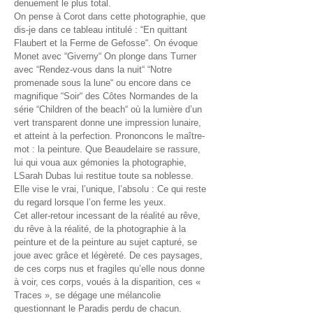
denuement le plus total.
On pense à Corot dans cette photographie, que
dis-je dans ce tableau intitulé : “En quittant
Flaubert et la Ferme de Gefosse“. On évoque
Monet avec “Giverny“ On plonge dans Turner
avec “Rendez-vous dans la nuit“ “Notre
promenade sous la lune“ ou encore dans ce
magnifique “Soir“ des Côtes Normandes de la
série “Children of the beach“ où la lumière d’un
vert transparent donne une impression lunaire,
et atteint à la perfection. Prononcons le maître-
mot : la peinture. Que Beaudelaire se rassure,
lui qui voua aux gémonies la photographie,
LSarah Dubas lui restitue toute sa noblesse.
Elle vise le vrai, l’unique, l’absolu : Ce qui reste
du regard lorsque l’on ferme les yeux.
Cet aller-retour incessant de la réalité au rêve,
du rêve à la réalité, de la photographie à la
peinture et de la peinture au sujet capturé, se
joue avec grâce et légèreté. De ces paysages,
de ces corps nus et fragiles qu’elle nous donne
à voir, ces corps, voués à la disparition, ces «
Traces », se dégage une mélancolie
questionnant le Paradis perdu de chacun.