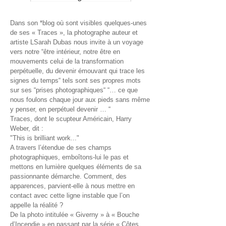
Dans son *blog où sont visibles quelques-unes
de ses « Traces », la photographe auteur et
artiste LSarah Dubas nous invite à un voyage
vers notre “être intérieur, notre être en
mouvements celui de la transformation
perpétuelle, du devenir émouvant qui trace les
signes du temps“ tels sont ses propres mots
sur ses “prises photographiques“ “… ce que
nous foulons chaque jour aux pieds sans même
y penser, en perpétuel devenir … “
Traces, dont le scupteur Américain, Harry
Weber, dit :
"This is brilliant work..."
A travers l’étendue de ses champs
photographiques, emboîtons-lui le pas et
mettons en lumière quelques éléments de sa
passionnante démarche. Comment, des
apparences, parvient-elle à nous mettre en
contact avec cette ligne instable que l’on
appelle la réalité ?
De la photo intitulée « Giverny » à « Bouche
d’Incendie » en passant par la série « Côtes